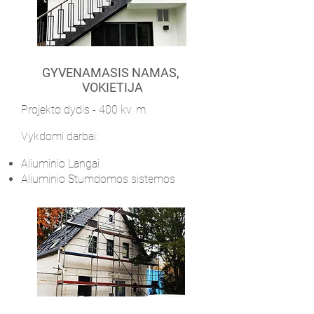
GYVENAMASIS NAMAS,
VOKIETIJA
Projekto dydis - 400 kv. m.
Vykdomi darbai:
​Aliuminio
Langai ​
​Aliuminio
Stumdomos sistemos