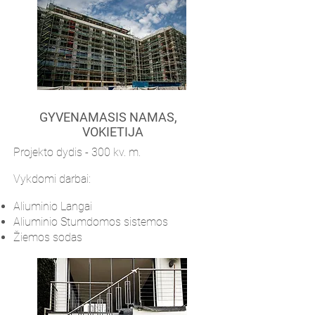
GYVENAMASIS NAMAS,
VOKIETIJA
Projekto dydis - 300 kv. m.
Vykdomi darbai:
​Aliuminio
Langai ​
​Aliuminio
Stumdomos sistemos
Žiemos sodas