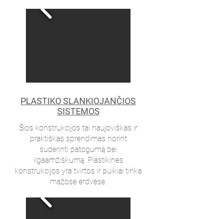
PLASTIKO SLANKIOJANČIOS
SISTEMOS
Šios konstrukcijos tai naujoviškas ir
praktiškas sprendimas norint
suderinti patogumą bei
ilgaamžiškumą. Plastikinės
konstrukcijos yra tvirtos ir puikiai tinka
mažose erdvėse.