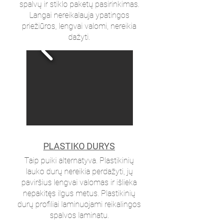
spalvų ir stiklo paketų pasirinkimas.
Langai nereikalauja ypatingos
priežiūros, lengvai valomi, nereikia
dažyti.
PLASTIKO DURYS
Taip puiki alternatyva. Plastikinių
lauko durų nereikia perdažyti, jų
paviršius lengvai valomas ir išlieka
nepakitęs ilgus metus. Plastikinių
durų profiliai laminuojami reikalingos
spalvos laminatu.