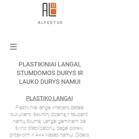
ALFESTUS
PLASTIKINIAI LANGAI,
STUMDOMOS DURYS IR
LAUKO DURYS NAMUI
PLASTIKO LANGAI
Plastikiniai langai interjero detalė
sukurianti išskirtinį dizainą ir taupanti
namų šilumą. Langai gaminami be
švino stabilizatorių, pagal poreikį
pritaikomi ir A++ klasės namui. Didelis