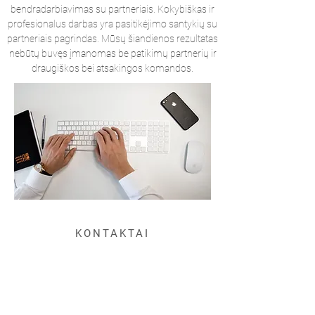
bendradarbiavimas su partneriais. Kokybiškas ir
profesionalus darbas yra pasitikėjimo santykių su
partneriais pagrindas. Mūsų šiandienos rezultatas
nebūtų buvęs įmanomas be patikimų partnerių ir
draugiškos bei atsakingos komandos.
KONTAKTAI
Tel: +370 41500270
info@alu.lt