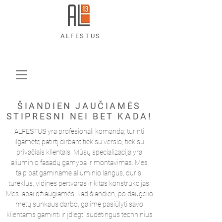
ALFESTUS
ŠIANDIEN JAUČIAMĖS
STIPRESNI NEI BET KADA!
ALFESTUS yra profesionali komanda, turinti
ilgametę patirtį dirbant tiek su verslo, tiek su
privačiais klientais. Mūsų specializacija yra
aliuminio fasadų gamyba ir montavimas. Mes
taip pat gaminame aliuminio langus, duris,
turėklus, vidines pertvaras ir kitas konstrukcijas.
Mes labai džiaugiamės, kad šiandien, po daugelio
metų sunkaus darbo, galime pasiūlyti savo
klientams gaminti ir įdiegti sudėtingus techninius