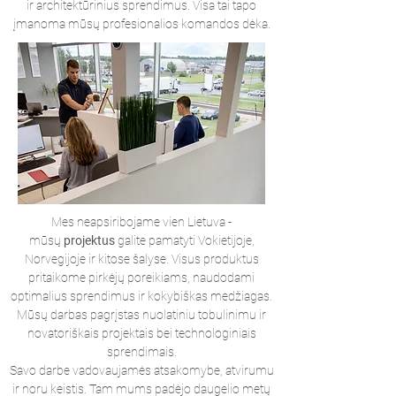
ir architektūrinius sprendimus. Visa tai tapo
įmanoma mūsų profesionalios komandos dėka.
Mes neapsiribojame vien Lietuva -
mūsų
projektus
galite pamatyti Vokietijoje,
Norvegijoje ir kitose šalyse. Visus produktus
pritaikome pirkėjų poreikiams, naudodami
optimalius sprendimus ir kokybiškas medžiagas.
Mūsų darbas pagrįstas nuolatiniu tobulinimu ir
novatoriškais projektais bei technologiniais
sprendimais.
Savo darbe vadovaujamės atsakomybe, atvirumu
ir noru keistis. Tam mums padėjo daugelio metų