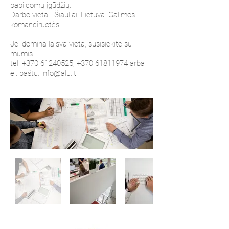
papildomų įgūdžių.
Darbo vieta - Šiauliai, Lietuva. Galimos
komandiruotės.
Jei domina laisva vieta, susisiekite su
mumis
tel.
+370 61240525
,
+370 61811974
arba
el. paštu:
info@alu.lt
.