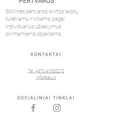
PERTVAROS
Stiklinės pertvaros skirtos laiptų
turėklams ir kitiems, pagal
individualius užsakymus
priimamiems objektams.
KONTAKTAI
Tel: +370 41500270
info@alu.lt
SOCIALINIAI TINKLAI
BIURO ADRESAS